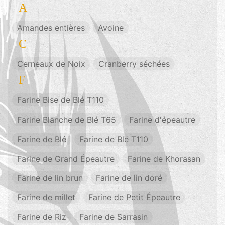
A
Amandes entières
Avoine
C
Cerneaux de Noix
Cranberry séchées
F
Farine Bise de Blé T110
Farine Blanche de Blé T65
Farine d'épeautre
Farine de Blé
Farine de Blé T110
Farine de Grand Épeautre
Farine de Khorasan
Farine de lin brun
Farine de lin doré
Farine de millet
Farine de Petit Épeautre
Farine de Riz
Farine de Sarrasin