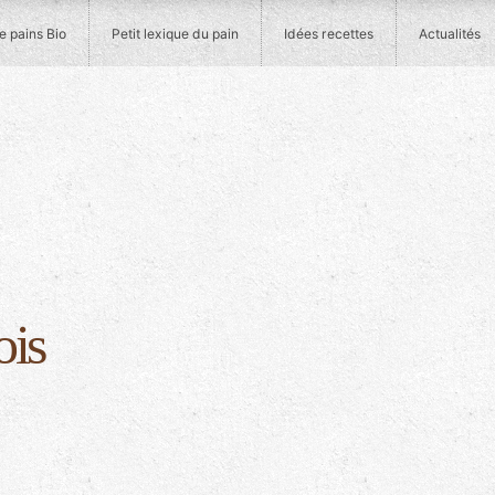
 pains Bio
Petit lexique du pain
Idées recettes
Actualités
imag
ois