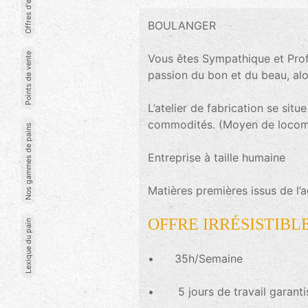
Offres d'emploi
BOULANGER
Points de vente
Vous êtes Sympathique et Profes
passion du bon et du beau, alo
L’atelier de fabrication se si
commodités. (Moyen de locomot
Nos gammes de pains
Entreprise à taille humaine
Matières premières issus de 
OFFRE IRRÉSISTIBLE
Lexique du pain
• 35h/Semaine
• 5 jours de travail garanti