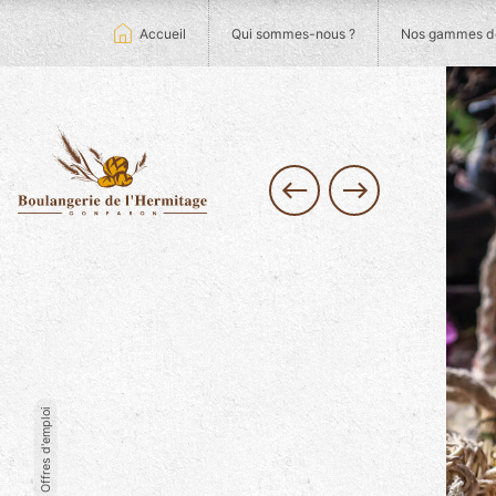
Accueil
Qui sommes-nous ?
Nos gammes de
image
Le Pain au
Seigle
est un
pain moulé, à
la couleur
noisette,
produit à
partir de
farine
intégrale. Il n’a
que très peu à
Gamme de pain
Offres d'emploi
voir avec ses
cousins du
Les pains natures
commerce :