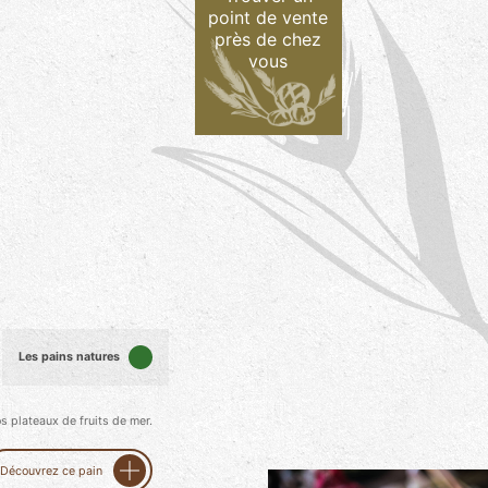
point de vente
près de chez
vous
Les pains natures
s plateaux de fruits de mer.
Découvrez ce pain
image