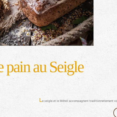
e
p
a
i
n
a
u
S
e
i
g
l
e
L
e seigle et le Méteil accompagnent traditionnellement vo